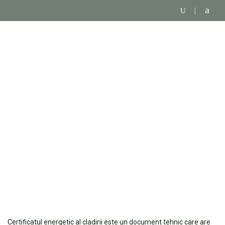
CERTIFICAT DE
PERFORMANTA ENERGETICA
Certificatul energetic al cladirii este un document tehnic care are