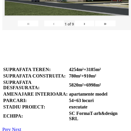
«
‹
›
»
1
of
9
IMOBILE LOCUINTE COLECTIVE
S+P+4E/5Er+M
STR. SMARALDULUI, ORAS BRAGADIRU, JUD. ILFOV
SUPRAFATA TEREN:
4254m²+3185m²
SUPRAFATA CONSTRUITA
:
780m²+910m²
SUPRAFATA
5820m²+6998m²
DESFASURATA:
AMENAJARE INTERIOARA:
apartamente model
PARCARI:
54+63 locuri
STADIU PROIECT:
executate
SC FormaT-arh&design
ECHIPA:
SRL
Prev
Next