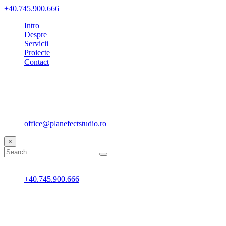
+40.745.900.666
Intro
Despre
Servicii
Proiecte
Contact
+40.745.900.666
office@planefectstudio.ro
×
+40.745.900.666