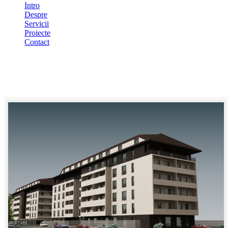
Intro
Despre
Servicii
Proiecte
Contact
BLOCURI 6 SI 7 – FORTUNA